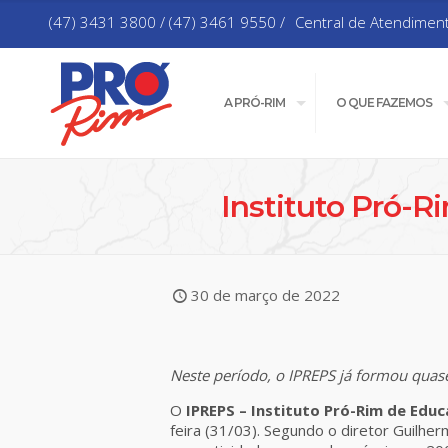
(47) 3431 3800 / (47) 3461 9550 /
Central de Atendimen
A PRÓ-RIM
O QUE FAZEMOS
Instituto Pró-
30 de março de 2022
Neste período, o IPREPS já formou quase
O
IPREPS – Instituto Pró-Rim de Edu
feira (31/03). Segundo o diretor Guilherm