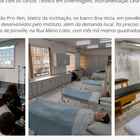
08 com os cursos Técnico em Enfermagem, Instrumentação Cirúrgi
o Pró-Rim, Matriz da Instituição, no bairro Boa Vista, em Joinville
 desenvolvidos pelo Instituto, além da demanda local, foi preciso 
tro de Joinville, na Rua Mário Lobo, com três mil metros quadrados