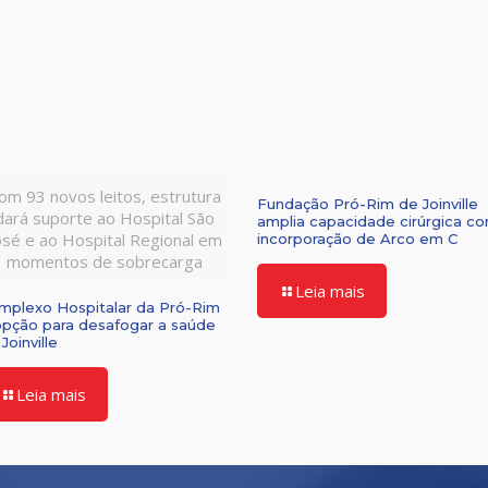
om 93 novos leitos, estrutura
Fundação Pró-Rim de Joinville
dará suporte ao Hospital São
amplia capacidade cirúrgica c
osé e ao Hospital Regional em
incorporação de Arco em C
momentos de sobrecarga
Leia mais
mplexo Hospitalar da Pró-Rim
opção para desafogar a saúde
Joinville
Leia mais