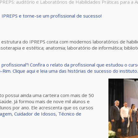
PREPS: auditório e Laboratórios de Habilidades Práticas para a Á
o IPREPS e torne-se um profissional de sucesso!
a estrutura do IPREPS conta com modernos laboratórios de habili
soterapia e estética; anatomia; laboratório de informática; bibli
profissional”! Confira o relato da profissional que estudou o cu
im. Clique aqui e leia uma das histórias de sucesso do instituto
to possui ainda uma carteira com mais de 50
aúde. Já formou mais de nove mil alunos e
lunos por ano. Ele acrescenta que os cursos
magem
,
Cuidador de Idosos
,
Técnico de