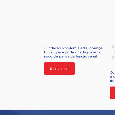
C
Fundação Pró-Rim alerta: doença
bucal grave pode quadruplicar o
J
risco de perda da função renal
Leia mais
Co
é 
de 