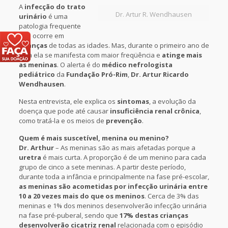
A
infecção do trato
Dr. Artur R. Wendhausen
urinário
é uma
patologia frequente
que ocorre em
crianças
de todas as idades. Mas, durante o primeiro ano de
vida ela se manifesta com maior freqüência e
atinge mais
as meninas
. O alerta é do
médico nefrologista
pediátrico
da
Fundação Pró-Rim
,
Dr. Artur Ricardo
Wendhausen
.
Nesta entrevista, ele explica os
sintomas
, a evolução da
doença que pode até causar
insuficiência renal crônica
,
como tratá-la e os meios de
prevenção
.
Quem é mais suscetível, menina ou menino?
Dr. Arthur
– As meninas são as mais afetadas porque a
uretra
é mais curta. A proporção é de um menino para cada
grupo de cinco a sete meninas. A partir deste período,
durante toda a infância e principalmente na fase pré-escolar,
as meninas são acometidas por infecção urinária entre
10 a 20 vezes mais do que os meninos
. Cerca de 3% das
meninas e 1% dos meninos desenvolverão infecção urinária
na fase pré-puberal, sendo que
17% destas crianças
desenvolverão cicatriz renal
relacionada com o episódio