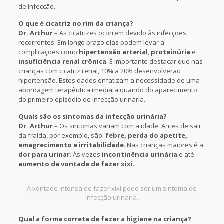
de infecção.
O que é cicatriz no rim da criança?
Dr. Arthur
– As cicatrizes ocorrem devido às infecções
recorrentes. Em longo prazo elas podem levar a
complicações como
hipertensão arterial
,
proteinúria
e
insuficiência renal crônica
. É importante destacar que nas
crianças com cicatriz renal, 10% a 20% desenvolverão
hipertensão. Estes dados enfatizam a necessidade de uma
abordagem terapêutica imediata quando do aparecimento
do primeiro episódio de infecção urinária.
Quais são os sintomas da infecção urinária?
Dr. Arthur
– Os sintomas variam com a idade. Antes de sair
da fralda, por exemplo, são:
febre, perda do apetite,
emagrecimento e irritabilidade
. Nas crianças maiores é a
dor para urinar
. Às vezes
incontinência urinária
e até
aumento da vontade de fazer xixi
.
A vontade intensa de fazer xixi pode ser um sintoma de
infecção urinária.
Qual a forma correta de fazer a higiene na criança?