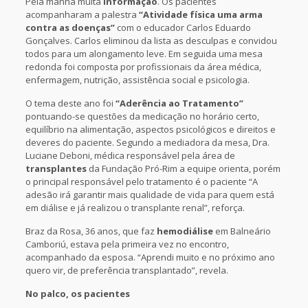
Pela manhã muita
informação
. Os pacientes
acompanharam a palestra
“Atividade física uma arma
contra as doenças”
com o educador Carlos Eduardo
Gonçalves. Carlos eliminou da lista as desculpas e convidou
todos para um alongamento leve. Em seguida uma mesa
redonda foi composta por profissionais da área médica,
enfermagem, nutrição, assistência social e psicologia.
O tema deste ano foi
“Aderência ao Tratamento”
pontuando-se questões da medicação no horário certo,
equilíbrio na alimentação, aspectos psicológicos e direitos e
deveres do paciente. Segundo a mediadora da mesa, Dra.
Luciane Deboni, médica responsável pela área de
transplantes
da Fundação Pró-Rim a equipe orienta, porém
o principal responsável pelo tratamento é o paciente “A
adesão irá garantir mais qualidade de vida para quem está
em diálise e já realizou o transplante renal”, reforça.
Braz da Rosa, 36 anos, que faz
hemodiálise
em Balneário
Camboriú, estava pela primeira vez no encontro,
acompanhado da esposa. “Aprendi muito e no próximo ano
quero vir, de preferência transplantado”, revela.
No palco, os pacientes