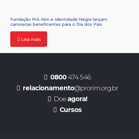
Fundação Pró-Rim e Identidade Negra lançam
camisetas beneficentes para o Dia dos Pais
Leia mais
0800
474 546
relacionamento
@prorim.org.br
Doe
agora!
Cursos