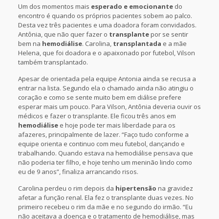
Um dos momentos mais
esperado e emocionante
do
encontro é quando os próprios pacientes sobem ao palco.
Desta vez três pacientes e uma doadora foram convidados.
Antônia, que não quer fazer o
transplante
por se sentir
bem na
hemodiálise
. Carolina,
transplantada
e a mãe
Helena, que foi doadora e o apaixonado por futebol, Vilson
também transplantado.
Apesar de orientada pela equipe Antonia ainda se recusa a
entrar na lista. Segundo ela o chamado ainda não atingiu o
coração e como se sente muito bem em diálise prefere
esperar mais um pouco. Para Vilson, Antônia deveria ouvir os
médicos e fazer o transplante. Ele ficou três anos em
hemodiálise
e hoje pode ter mais liberdade para os
afazeres, principalmente de lazer. “Faço tudo conforme a
equipe orienta e continuo com meu futebol, dançando e
trabalhando. Quando estava na hemodiálise pensava que
não poderia ter filho, e hoje tenho um meninão lindo como
eu de 9 anos”, finaliza arrancando risos.
Carolina perdeu o rim depois da
hipertensão
na gravidez
afetar a função renal. Ela fez o transplante duas vezes. No
primeiro recebeu o rim da mãe e no segundo do irmão. “Eu
não aceitava a doença e o tratamento de hemodiálise, mas