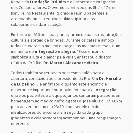
Renais da
Fundação Pró-Rim
e o Encontro de Integração
dos Colaboradores. O evento aconteceu das 8h às 17h, em
Joinville, no Restaurante Rudnick e reuniu pacientes e
acompanhantes, a equipe multidisciplinar e os
colaboradores da instituição.
Em torno de 650 pessoas participaram de palestras, atrações
culturais e sorteio de brindes. Durante os cafés e almoço
todos ocuparam o mesmo espaço e as mesmas mesas, num
momento de
integração e alegria.
“Esse encontro
simboliza a luta e o amor pela vida”, enfatizou o diretor
clínico da Pró-Rim D
r. Marcos Alexandre Vieira.
Todos também se reuniram no mesmo salão para a
abertura, conduzida pelo presidente da Pró-Rim
Dr. Hercilio
da Luz Filho
. Ele enfatizou o quanto este encontro é
esperado e importante principalmente para a
integração
entre os pacientes e a equipe. Juntos cantaram parabéns em
homenagem ao médico nefrologista Dr. José Aluisio (Dr. Xuxo)
pelo aniversário no dia 23/10 e por ser ele um dos
idealizadores do encontro. Em seguida cada grupo
(pacientes e colaboradores) acompanhou uma programação
diferente.