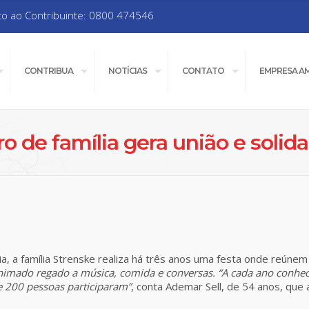
to ao Contribuinte: 0800 474546
CONTRIBUA
NOTÍCIAS
CONTATO
EMPRESA A
o de família gera união e solid
a, a família Strenske realiza há três anos uma festa onde reúne
nimado regado a música, comida e conversas. “A cada ano conhec
e 200 pessoas participaram”
, conta Ademar Sell, de 54 anos, qu