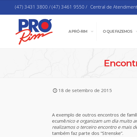
(47) 3431 3800 / (47) 3461 9550 /
Central de Atendimen
A PRÓ-RIM
O QUE FAZEMOS
Encontr
18 de setembro de 2015
A exemplo de outros encontros de famíli
ecumê
nico e organizam um dia muito a
realizamos o terceiro encontro e mais d
também faz parte dos “Strenske”.