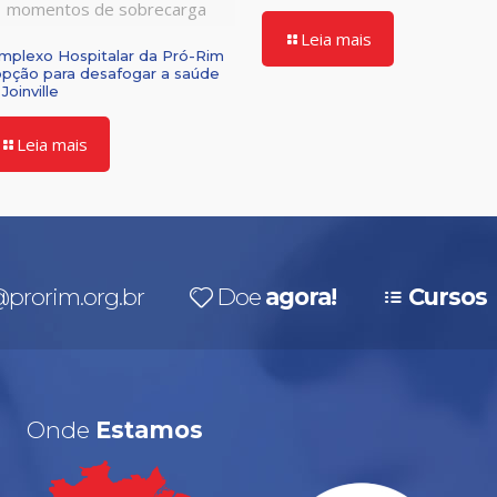
momentos de sobrecarga
Leia mais
mplexo Hospitalar da Pró-Rim
opção para desafogar a saúde
Joinville
Leia mais
prorim.org.br
Doe
agora!
Cursos
Onde
Estamos