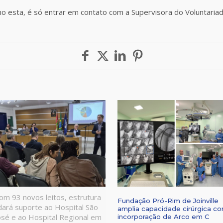
 esta, é só entrar em contato com a Supervisora do Voluntariado
om 93 novos leitos, estrutura
Fundação Pró-Rim de Joinville
dará suporte ao Hospital São
amplia capacidade cirúrgica c
osé e ao Hospital Regional em
incorporação de Arco em C