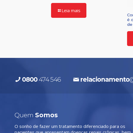
Leia mais
Co
é 
de 
0800
474 546
relacionamento
@
Quem
Somos
O sonho de fazer um tratamento diferenciado para os
pacientes que apresentam doenças renais crônicas, bem