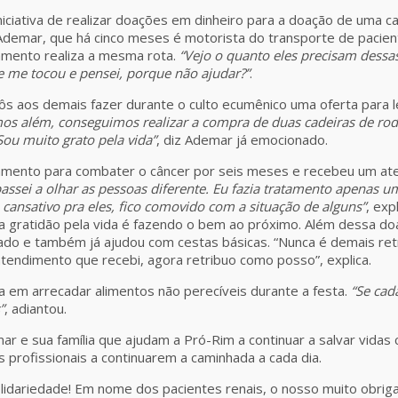
iniciativa de realizar doações em dinheiro para a doação de uma c
emar, que há cinco meses é motorista do transporte de pacien
atamento realiza a mesma rota.
“Vejo o quanto eles precisam dessa
e me tocou e pensei, porque não ajudar?”
.
s aos demais fazer durante o culto ecumênico uma oferta para l
os além, conseguimos realizar a compra de duas cadeiras de rod
Sou muito grato pela vida”
, diz Ademar já emocionado.
atamento para combater o câncer por seis meses e recebeu um a
assei a olhar as pessoas diferente. Eu fazia tratamento apenas u
 cansativo pra eles, fico comovido com a situação de alguns”
, exp
a gratidão pela vida é fazendo o bem ao próximo. Além dessa d
ariado e também já ajudou com cestas básicas. “Nunca é demais r
atendimento que recebi, agora retribuo como posso”, explica.
 em arrecadar alimentos não perecíveis durante a festa.
“Se cad
”
, adiantou.
 e sua família que ajudam a Pró-Rim a continuar a salvar vidas
 profissionais a continuarem a caminhada a cada dia.
olidariedade! Em nome dos pacientes renais, o nosso muito obrig