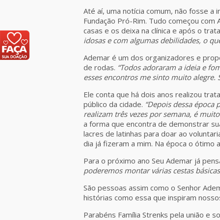
Até aí, uma notícia comum, não fosse a 
Fundação Pró-Rim. Tudo começou com Ad
casas e os deixa na clínica e após o tr
idosas e com algumas debilidades, o qu
Ademar é um dos organizadores e propô
de rodas.
“Todos adoraram a ideia e fom
esses encontros me sinto muito alegre. 
Ele conta que há dois anos realizou tr
público da cidade.
“Depois dessa época p
realizam três vezes por semana, é muito
a forma que encontra de demonstrar su
lacres de latinhas para doar ao volunt
dia já fizeram a mim. Na época o ótimo 
Para o próximo ano Seu Ademar já pensa
poderemos montar várias cestas básicas
São pessoas assim como o Senhor Ademar
histórias como essa que inspiram nossos
Parabéns Família Strenks pela união e s