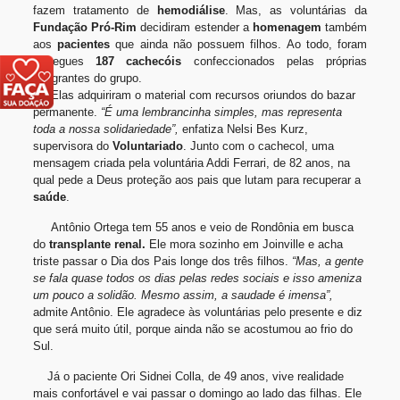
fazem tratamento de
hemodiálise
. Mas, as voluntárias da
Fundação Pró-Rim
decidiram estender a
homenagem
também
aos
pacientes
que ainda não possuem filhos. Ao todo, foram
entregues
187 cachecóis
confeccionados pelas próprias
integrantes do grupo.
Elas adquiriram o material com recursos oriundos do bazar
permanente.
“É uma lembrancinha simples, mas representa
toda a nossa solidariedade”,
enfatiza Nelsi Bes Kurz,
supervisora do
Voluntariado
. Junto com o cachecol, uma
mensagem criada pela voluntária Addi Ferrari, de 82 anos, na
qual pede a Deus proteção aos pais que lutam para recuperar a
saúde
.
Antônio Ortega tem 55 anos e veio de Rondônia em busca
do
transplante renal.
Ele mora sozinho em Joinville e acha
triste passar o Dia dos Pais longe dos três filhos.
“Mas, a gente
se fala quase todos os dias pelas redes sociais e isso ameniza
um pouco a solidão. Mesmo assim, a saudade é imensa”,
admite Antônio. Ele agradece às voluntárias pelo presente e diz
que será muito útil, porque ainda não se acostumou ao frio do
Sul.
Já o paciente Ori Sidnei Colla, de 49 anos, vive realidade
mais confortável e vai passar o domingo ao lado das filhas. Ele