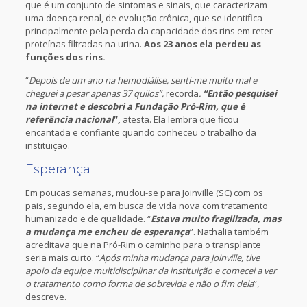
que é um conjunto de sintomas e sinais, que caracterizam
uma doença renal, de evolução crônica, que se identifica
principalmente pela perda da capacidade dos rins em reter
proteínas filtradas na urina.
Aos 23 anos ela perdeu as
funções dos rins.
“
Depois de um ano na hemodiálise, senti-me muito mal e
cheguei a pesar apenas 37 quilos”,
recorda
.
“Então pesquisei
na internet e descobri a Fundação Pró-Rim, que é
referência nacional
”,
atesta. Ela lembra que ficou
encantada e confiante quando conheceu o trabalho da
instituição.
Esperança
Em poucas semanas, mudou-se para Joinville (SC) com os
pais, segundo ela, em busca de vida nova com tratamento
humanizado e de qualidade. “
Estava muito fragilizada, mas
a mudança me encheu de esperança
”. Nathalia também
acreditava que na Pró-Rim o caminho para o transplante
seria mais curto. “
Após minha mudança para Joinville, tive
apoio da equipe multidisciplinar da instituição e comecei a ver
o tratamento como forma de sobrevida e não o fim dela
”,
descreve.