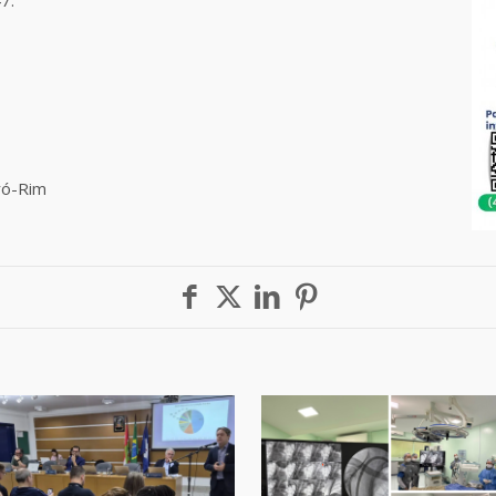
7.
ró-Rim