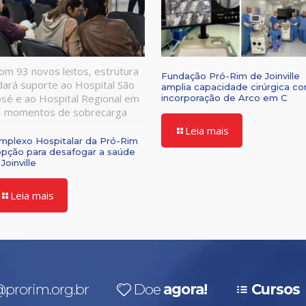
om 93 novos leitos, estrutura
Fundação Pró-Rim de Joinville
dará suporte ao Hospital São
amplia capacidade cirúrgica c
osé e ao Hospital Regional em
incorporação de Arco em C
momentos de sobrecarga
Leia mais
mplexo Hospitalar da Pró-Rim
opção para desafogar a saúde
Joinville
Leia mais
prorim.org.br
Doe
agora!
Cursos