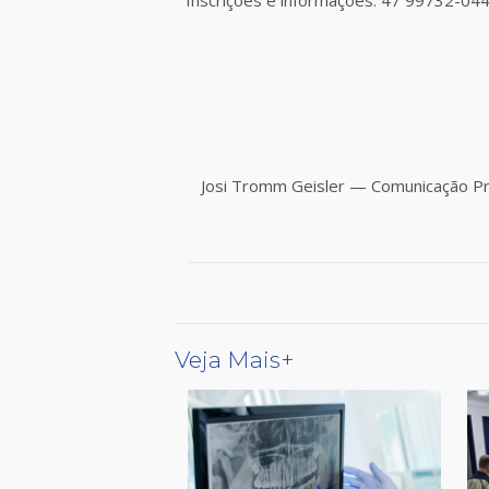
Inscrições e informações: 47 99732-044
Josi Tromm Geisler — Comunicação P
Veja Mais+