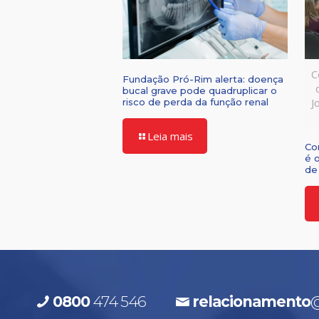
C
Fundação Pró-Rim alerta: doença
bucal grave pode quadruplicar o
J
risco de perda da função renal
Leia mais
Co
é 
de 
0800
474 546
relacionamento
@