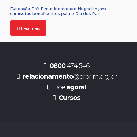
Fundação Pró-Rim e Identidade Negra lançam
camisetas beneficentes para o Dia dos Pais
Leia mais
0800
474 546
relacionamento
@prorim.org.br
Doe
agora!
Cursos