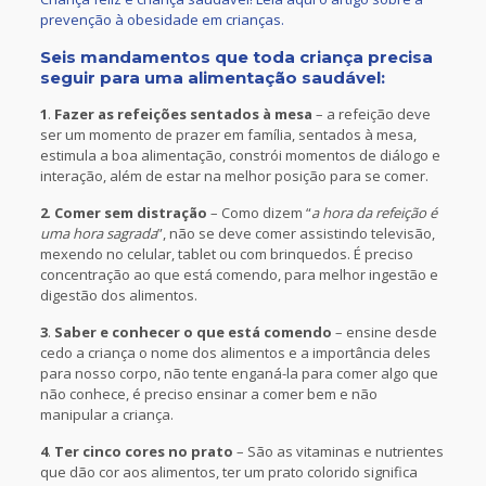
prevenção à obesidade em crianças.
Seis mandamentos que toda criança precisa
seguir para uma alimentação saudável:
1
.
Fazer as refeições sentados à mesa
– a refeição deve
ser um momento de prazer em família, sentados à mesa,
estimula a boa alimentação, constrói momentos de diálogo e
interação, além de estar na melhor posição para se comer.
2
.
Comer sem distração
– Como dizem “
a hora da refeição é
uma hora sagrada
”, não se deve comer assistindo televisão,
mexendo no celular, tablet ou com brinquedos. É preciso
concentração ao que está comendo, para melhor ingestão e
digestão dos alimentos.
3
.
Saber e conhecer o que está comendo
– ensine desde
cedo a criança o nome dos alimentos e a importância deles
para nosso corpo, não tente enganá-la para comer algo que
não conhece, é preciso ensinar a comer bem e não
manipular a criança.
4
.
Ter cinco cores no prato
– São as vitaminas e nutrientes
que dão cor aos alimentos, ter um prato colorido significa