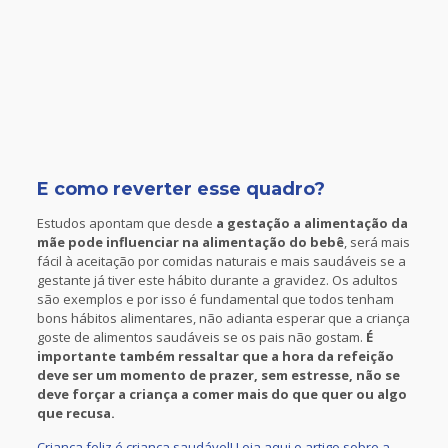
E como reverter esse quadro?
Estudos apontam que desde
a gestação a alimentação da
mãe pode influenciar na alimentação do bebê
, será mais
fácil à aceitação por comidas naturais e mais saudáveis se a
gestante já tiver este hábito durante a gravidez. Os adultos
são exemplos e por isso é fundamental que todos tenham
bons hábitos alimentares, não adianta esperar que a criança
goste de alimentos saudáveis se os pais não gostam.
É
importante também ressaltar que a hora da refeição
deve ser um momento de prazer, sem estresse, não se
deve forçar a criança a comer mais do que quer ou algo
que recusa.
Criança feliz é criança saudável! Leia aqui o artigo sobre a