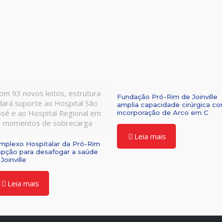
om 93 novos leitos, estrutura
Fundação Pró-Rim de Joinville
dará suporte ao Hospital São
amplia capacidade cirúrgica c
osé e ao Hospital Regional em
incorporação de Arco em C
momentos de sobrecarga
Leia mais
mplexo Hospitalar da Pró-Rim
opção para desafogar a saúde
Joinville
Leia mais