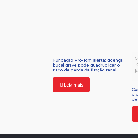
C
Fundação Pró-Rim alerta: doença
bucal grave pode quadruplicar o
J
risco de perda da função renal
Leia mais
Co
é 
de 