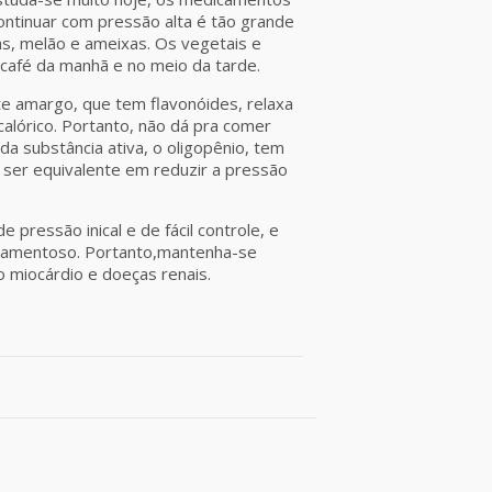
ontinuar com pressão alta é tão grande
jas, melão e ameixas. Os vegetais e
café da manhã e no meio da tarde.
te amargo, que tem flavonóides, relaxa
 calórico. Portanto, não dá pra comer
a substância ativa, o oligopênio, tem
ser equivalente em reduzir a pressão
pressão inical e de fácil controle, e
icamentoso. Portanto,mantenha-se
o miocárdio e doeças renais.