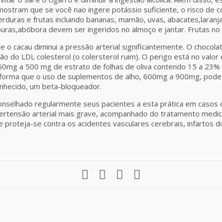
ostram que se você nao ingere potássio suficiente, o risco de c
verduras e frutas incluindo bananas, mamão, uvas, abacates,laran
ras,abóbora devem ser ingeridos no almoço e jantar. Frutas no 
o cacau diminui a pressão arterial significantemente. O chocola
ão do LDL colesterol (o colersterol ruim). O perigo está no valor
0mg a 500 mg de estrato de folhas de oliva contendo 15 a 23% d
a forma que o uso de suplementos de alho, 600mg a 900mg, pode 
nhecido, um beta-bloqueador.
onselhado regularmente seus pacientes a esta prática em casos de 
ertensão arterial mais grave, acompanhado do tratamento med
e proteja-se contra os acidentes vasculares cerebrais, infartos d