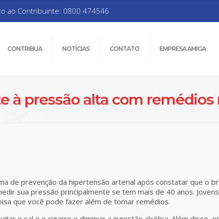
to ao Contribuinte: 0800 474546
CONTRIBUA
NOTÍCIAS
CONTATO
EMPRESA AMIGA
 à pressão alta com remédios 
a de prevenção da hipertensão arterial após constatar que o bra
 medir sua pressão principalmente se tem mais de 40 anos. Jove
oisa que você pode fazer além de tomar remédios.
evitar o sal e o cigarro e diminuir a ingestão alcólica. Além diss