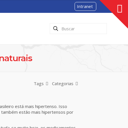
Intranet
naturais
Tags
Categorias
sileiro está mais hipertenso. Isso
ns também estão mais hipertensos por
o, estuda-se muito hoje, os medicamentos