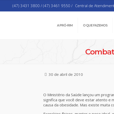
(47) 3431 3800 / (47) 3461 9550 /
Central de Atendimen
A PRÓ-RIM
O QUE FAZEMOS
Combate
30 de abril de 2010
O Ministério da Saúde lançou um program
significa que você deve estar atento e
causa da obesidade. Mas existe muita c
Exercícios físicos, manter o peso ideal, 