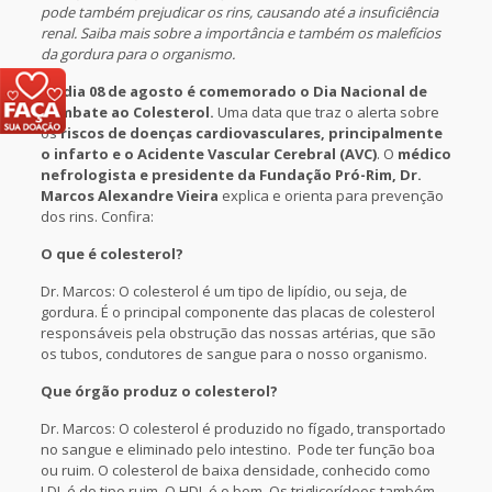
pode também prejudicar os rins, causando até a insuficiência
renal. Saiba mais sobre a importância e também os malefícios
da gordura para o organismo.
No
dia 08 de agosto é comemorado o Dia Nacional de
Combate ao Colesterol.
Uma data que traz o alerta sobre
os
riscos de doenças cardiovasculares, principalmente
o infarto e o Acidente Vascular Cerebral (AVC)
. O
médico
nefrologista e presidente da Fundação Pró-Rim, Dr.
Marcos Alexandre Vieira
explica e orienta para prevenção
dos rins. Confira:
O que é colesterol?
Dr. Marcos: O colesterol é um tipo de lipídio, ou seja, de
gordura. É o principal componente das placas de colesterol
responsáveis pela obstrução das nossas artérias, que são
os tubos, condutores de sangue para o nosso organismo.
Que órgão produz o colesterol?
Dr. Marcos: O colesterol é produzido no fígado, transportado
no sangue e eliminado pelo intestino. Pode ter função boa
ou ruim. O colesterol de baixa densidade, conhecido como
LDL é do tipo ruim. O HDL é o bom. Os triglicerídeos também