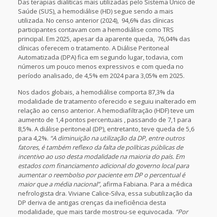
Das terapias dialíticas mais utilizadas pelo Sistema Único de
Saúde (SUS), a hemodiálise (HD) segue sendo a mais
utilizada. No censo anterior (2024), 94,6% das clínicas
participantes contavam com a hemodiálise como TRS
principal. Em 2025, apesar da aparente queda, 76,04% das
clínicas oferecem o tratamento. A Diálise Peritoneal
Automatizada (DPA) fica em segundo lugar, todavia, com
números um pouco menos expressivos e com queda no
período analisado, de 4,5% em 2024 para 3,05% em 2025.
Nos dados globais, a hemodiálise comporta 87,3% da
modalidade de tratamento oferecido e seguiu inalterado em
relação ao censo anterior. A hemodiafiltração (HDF) teve um
aumento de 1,4 pontos percentuais , passando de 7,1 para
8,5%.
A diálise peritoneal (DP)
, entretanto, teve queda de 5,6
para 4,2%.
“A diminuição na utilização da DP, entre outros
fatores, é também reflexo da falta de políticas públicas de
incentivo ao uso desta modalidade na maioria do país. Em
estados com financiamento adicional do governo local para
aumentar o reembolso por paciente em DP o percentual é
maior que a média nacional”,
afirma Fabiana. Para a médica
nefrologista dra. Viviane Calice-Silva, essa subutilização da
DP deriva de antigas crenças da ineficiência desta
modalidade, que mais tarde mostrou-se equivocada.
“Por