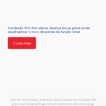
Fundação Pró-Rim alerta: doença bucal grave pode
quadruplicar o risco de perda da função renal
Leia mais
Com 93 novos leitos, estrutura dará suporte ao Hospital São
José e ao Hospital Regional em momentos de sobrecarga