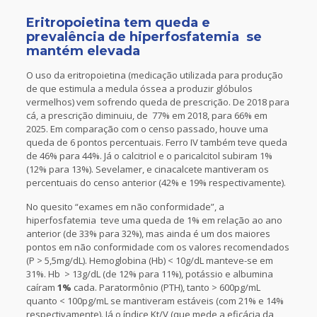
Eritropoietina tem queda e
prevalência de hiperfosfatemia se
mantém elevada
O uso da eritropoietina (medicação utilizada para produção
de que estimula a medula óssea a produzir glóbulos
vermelhos) vem sofrendo queda de prescrição. De 2018 para
cá, a prescrição diminuiu, de 77% em 2018, para 66% em
2025. Em comparação com o censo passado, houve uma
queda de 6 pontos percentuais. Ferro IV também teve queda
de 46% para 44%. Já o calcitriol e o paricalcitol subiram 1%
(12% para 13%). Sevelamer, e cinacalcete mantiveram os
percentuais do censo anterior (42% e 19% respectivamente).
No quesito “exames em não conformidade”, a
hiperfosfatemia teve uma queda de 1% em relação ao ano
anterior (de 33% para 32%), mas ainda é um dos maiores
pontos em não conformidade com os valores recomendados
(P > 5,5mg/dL). Hemoglobina (Hb) < 10g/dL manteve-se em
31%. Hb > 13g/dL (de 12% para 11%), potássio e albumina
caíram
1%
cada. Paratormônio (PTH), tanto > 600pg/mL
quanto < 100pg/mL se mantiveram estáveis (com 21% e 14%
respectivamente). Já o índice Kt/V (que mede a eficácia da