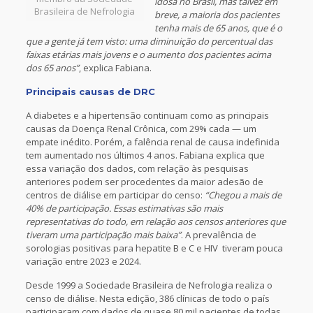
idosa no Brasil, mas talvez em
Brasileira de Nefrologia
breve, a maioria dos pacientes
tenha mais de 65 anos, que é o
que a gente já tem visto: uma diminuição do percentual das
faixas etárias mais jovens e o aumento dos pacientes acima
dos 65 anos”
, explica Fabiana.
Principais causas de DRC
A diabetes e a hipertensão continuam como as principais
causas da Doença Renal Crônica, com 29% cada — um
empate inédito. Porém, a falência renal de causa indefinida
tem aumentado nos últimos 4 anos. Fabiana explica que
essa variação dos dados, com relação às pesquisas
anteriores podem ser procedentes da maior adesão de
centros de diálise em participar do censo:
“Chegou a mais de
40% de participação. Essas estimativas são mais
representativas do todo, em relação aos censos anteriores que
tiveram uma participação mais baixa”
. A prevalência de
sorologias positivas para hepatite B e C e HIV tiveram pouca
variação entre 2023 e 2024.
Desde 1999 a Sociedade Brasileira de Nefrologia realiza o
censo de diálise. Nesta edição, 386 clínicas de todo o país
participaram com dados de quase 80 mil pacientes de todas