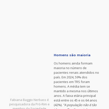
Homens são maioria
Os homens ainda formam
maioria no número de
pacientes renais atendidos no
país. Em 2024, 59% dos
pacientes em TRS foram
homens. A média tem se
mantido a mesma nos últimos
anos.
A faixa etária principal
Fabiana Baggio Nerbass é
está entre os 45 e os 64 anos
pesquisadora da Pró-Rim e
(42%).
“A população não é tão
membro da Sociedade