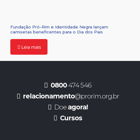
Fundação Pró-Rim e Identidade Negra lançam
camisetas beneficentes para o Dia dos Pais
Leia mais
0800
474 546
relacionamento
@prorim.org.br
Doe
agora!
Cursos