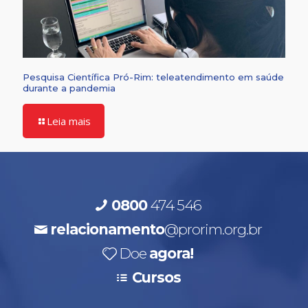
Pesquisa Científica Pró-Rim: teleatendimento em saúde
durante a pandemia
Leia mais
0800
474 546
relacionamento
@prorim.org.br
Doe
agora!
Cursos