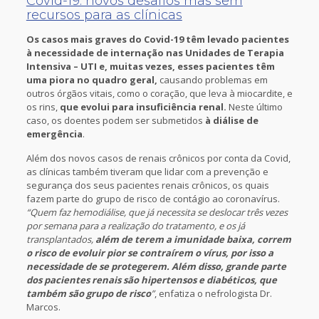
Covid-19: novos desafios mas sem
recursos para as clínicas
Os casos mais graves do Covid-19 têm levado pacientes
à necessidade de internação nas Unidades de Terapia
Intensiva – UTI e, muitas vezes, esses pacientes têm
uma piora no quadro geral,
causando problemas em
outros órgãos vitais, como o coração, que leva à miocardite, e
os rins,
que evolui para insuficiência renal.
Neste último
caso, os doentes podem ser submetidos
à diálise de
emergência
.
Além dos novos casos de renais crônicos por conta da Covid,
as clínicas também tiveram que lidar com a prevenção e
segurança dos seus pacientes renais crônicos, os quais
fazem parte do grupo de risco de contágio ao coronavírus.
“Quem faz hemodiálise, que já necessita se deslocar três vezes
por semana para a realização do tratamento, e os já
transplantados,
além de terem a imunidade baixa, correm
o risco de evoluir pior se contraírem o vírus, por isso a
necessidade de se protegerem. Além disso, grande parte
dos pacientes renais são hipertensos e diabéticos, que
também são grupo de risco
”
, enfatiza o nefrologista Dr.
Marcos.