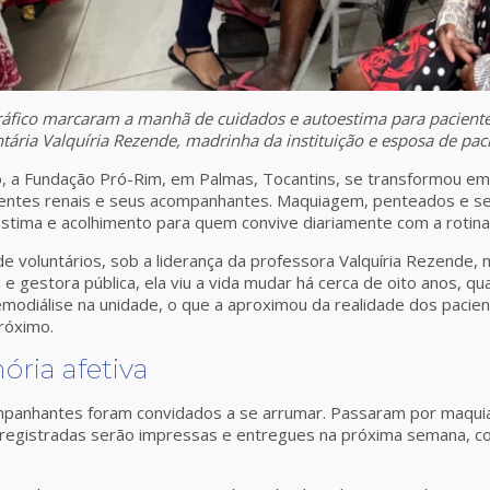
ráfico marcaram a manhã de cuidados e autoestima para pacient
untária Valquíria Rezende, madrinha da instituição e esposa de pa
o, a Fundação Pró-Rim, em Palmas, Tocantins, se transformou em
acientes renais e seus acompanhantes. Maquiagem, penteados e 
estima e acolhimento para quem convive diariamente com a rotina
o de voluntários, sob a liderança da professora Valquíria Rezend
 e gestora pública, ela viu a vida mudar há cerca de oito anos, 
emodiálise na unidade, o que a aproximou da realidade dos pacie
róximo.
ria afetiva
ompanhantes foram convidados a se arrumar. Passaram por maqu
 registradas serão impressas e entregues na próxima semana, 