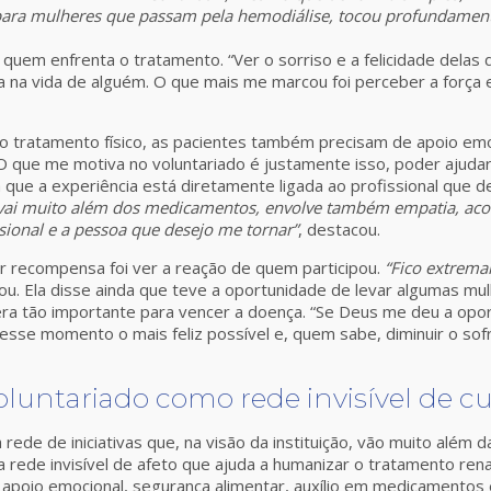
 para mulheres que passam pela hemodiálise, tocou profundamen
de quem enfrenta o tratamento. “Ver o sorriso e a felicidade de
 na vida de alguém. O que mais me marcou foi perceber a força
do tratamento físico, as pacientes também precisam de apoio e
. “O que me motiva no voluntariado é justamente isso, poder ajud
a que a experiência está diretamente ligada ao profissional que d
 vai muito além dos medicamentos, envolve também empatia, acol
sional e a pessoa que desejo me tornar”
, destacou.
or recompensa foi ver a reação de quem participou.
“Fico extrema
mou. Ela disse ainda que teve a oportunidade de levar algumas mu
dera tão importante para vencer a doença. “Se Deus me deu a op
esse momento o mais feliz possível e, quem sabe, diminuir o so
oluntariado como rede invisível de c
 rede de iniciativas que, na visão da instituição, vão muito além
a rede invisível de afeto que ajuda a humanizar o tratamento rena
 apoio emocional, segurança alimentar, auxílio em medicamentos 