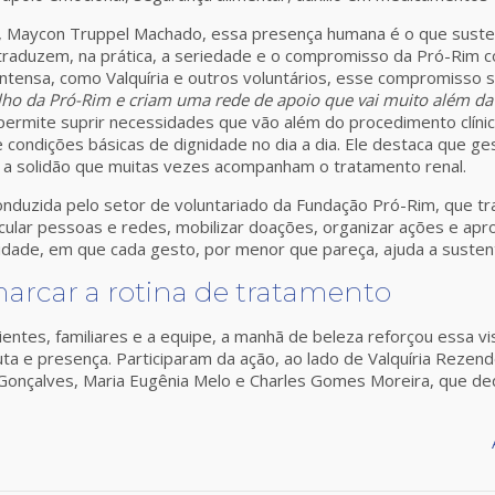
 Maycon Truppel Machado, essa presença humana é o que sustent
s traduzem, na prática, a seriedade e o compromisso da Pró-Rim 
tensa, como Valquíria e outros voluntários, esse compromisso se
balho da Pró-Rim e criam uma rede de apoio que vai muito além d
 permite suprir necessidades que vão além do procedimento clíni
 condições básicas de dignidade no dia a dia. Ele destaca que g
 a solidão que muitas vezes acompanham o tratamento renal.
duzida pelo setor de voluntariado da Fundação Pró-Rim, que tra
icular pessoas e redes, mobilizar doações, organizar ações e ap
lidade, em que cada gesto, por menor que pareça, ajuda a susten
marcar a rotina de tratamento
cientes, familiares e a equipe, a manhã de beleza reforçou essa v
 e presença. Participaram da ação, ao lado de Valquíria Rezende
na Gonçalves, Maria Eugênia Melo e Charles Gomes Moreira, que d