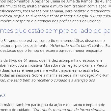
os depoimentos. A paciente Eliana de Almeida Ramos, de 45 ano
iu “muito feliz, muito amada e muito bem tratada” com a ação. Mo
deslocamento, três vezes por semana, para realizar o tratamen
 crônica, segue se cuidando e tenta manter a alegria.
“Eu me cuido
também o respeito e a atenção dos profissionais da unidade.
tes que estão sempre ao lado do pa
e 31 anos, que estava com o tio em hemodiálise, disse que o
esperar pelo procedimento.
“Achei tudo muito bom”
, contou. Ela
” e destacou que o tempo de espera pareceu menor enquanto
os da Silva, de 61 anos, que há dez acompanha o esposo em
bém aprovou a iniciativa. Moradora da região próxima a Pedro
e duas horas e meia para ir e voltar, mas mesmo assim faz
 todas as sessões. Sobre a manhã especial na Fundação Pró-Rim,
udo, me senti bem ao receber o cuidado e a atenção dos
so
 Farmácia, também participou da ação e destacou o impacto de
omento de cuidado.
“Contribuir, mesmo que de forma simples,