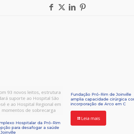
om 93 novos leitos, estrutura
Fundação Pró-Rim de Joinville
dará suporte ao Hospital São
amplia capacidade cirúrgica c
osé e ao Hospital Regional em
incorporação de Arco em C
momentos de sobrecarga
Leia mais
mplexo Hospitalar da Pró-Rim
opção para desafogar a saúde
Joinville