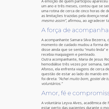
A emoção de quem participou apareceu n
um ano e três meses, contou que se sent
uma rotina de cerca de cinco horas de 
as limitações trazidas pela doença renal
mesmo assim”
, afirmou, ao agradecer 
A força de acompanhan
A acompanhante Samara Silva Bezerra, d
momento de cuidado mudou a forma de 
disse ainda que se sentiu “muito linda
recebia maquiagem e penteado.
Outra acompanhante, Maria de Jesus Ri
hemodiálise três vezes por semana, tam
Afonso, ela enfrenta viagens de cerca d
questão de estar ao lado do marido em
foi direta:
“Achei muito bom, gostei de t
voluntários.”
Amor, fé e compromis
A voluntária Leyva Alves, acadêmica de
estar perto das pacientes durante o m