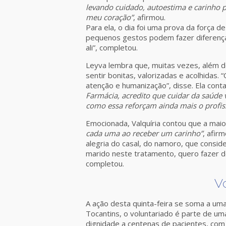
levando cuidado, autoestima e carinho
meu coração”
, afirmou.
Para ela, o dia foi uma prova da força 
pequenos gestos podem fazer diferença
ali”, completou.
Leyva lembra que, muitas vezes, além 
sentir bonitas, valorizadas e acolhidas
atenção e humanização”, disse. Ela cont
Farmácia, acredito que cuidar da saúde
como essa reforçam ainda mais o profis
Emocionada, Valquíria contou que a mai
cada uma ao receber um carinho”
, afir
alegria do casal, do namoro, que consi
marido neste tratamento, quero fazer d
completou.
V
A ação desta quinta-feira se soma a uma
Tocantins, o voluntariado é parte de um
dignidade a centenas de pacientes, com