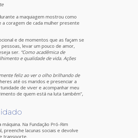
te
las durante a maquiagem mostrou como
 e a coragem de cada mulher presente
mocional e de momentos que as façam se
ar pessoas, levar um pouco de amor,
eseja ser.
“Como acadêmica de
himento e qualidade de vida. Ações
mente feliz ao ver o olho brilhando de
lheres até os maridos e presenciar a
ortunidade de viver e acompanhar meu
frimento de quem está na luta também”,
uidado
 da máquina. Na Fundação Pró-Rim
l, preenche lacunas sociais e devolve
e transporte.