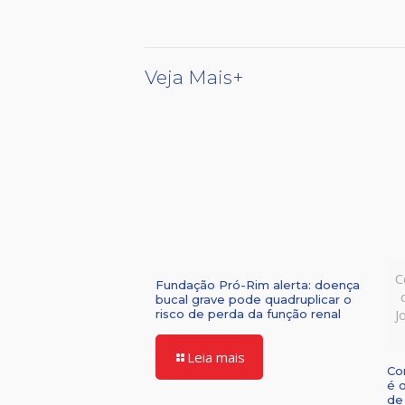
Veja Mais+
C
Fundação Pró-Rim alerta: doença
bucal grave pode quadruplicar o
J
risco de perda da função renal
Leia mais
Co
é 
de 