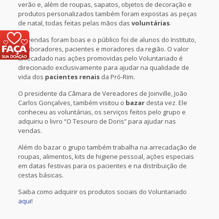
verão e, além de roupas, sapatos, objetos de decoração e
produtos personalizados também foram expostas as peças
de natal, todas feitas pelas mãos das
voluntárias
.
As vendas foram boas e o público foi de alunos do Instituto,
colaboradores, pacientes e moradores da região. O valor
arrecadado nas ações promovidas pelo Voluntariado é
direcionado exclusivamente para ajudar na qualidade de
vida dos
pacientes renais
da Pró-Rim.
O presidente da Câmara de Vereadores de Joinville, João
Carlos Gonçalves, também visitou o
bazar
desta vez. Ele
conheceu as voluntárias, os serviços feitos pelo grupo e
adquiriu o livro “O Tesouro de Doris” para ajudar nas
vendas.
Além do bazar o grupo também trabalha na arrecadação de
roupas, alimentos, kits de higiene pessoal, ações especiais
em datas festivas para os pacientes e na distribuição de
cestas básicas.
Saiba como adquirir os produtos sociais do Voluntariado
aqui
!