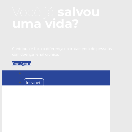
Você já
salvou
uma vida?
Contribua e faça a diferença no tratamento de pessoas
com doença renal crônica.
Doe Agora
Intranet