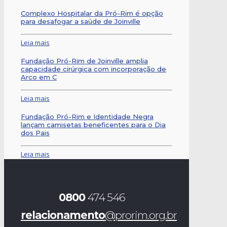
Complexo Hospitalar da Pró-Rim é opção
para desafogar a saúde de Joinville
Leia mais
Fundação Pró-Rim de Joinville amplia
capacidade cirúrgica com incorporação de
Arco em C
Leia mais
Fundação Pró-Rim e Identidade Negra
lançam camisetas beneficentes para o Dia
dos Pais
Leia mais
0800
474 546
relacionamento
@prorim.org.br