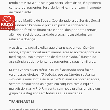
tendo em vista a sua situação social. Além disso, é o primeiro
contato de pacientes fora de Joinville, no encaminhamento
ao transplante.
Segundo Mariléia de Souza, Coordenadora do Serviço Social
da Fundação Pró-Rim, o primeiro passo é conhecer a
realidade familiar, financeira e social dos pacientes renais,
além do nível de escolaridade e suas necessidades em
relação à doença.
A assistente social explica que alguns pacientes não têm
renda, amparo social, muito menos acesso ao transporte e à
medicação. Isso é chamado de direito violado. É função da
assistência social, orientar os pacientes e seus familiares.
Muitas vezes o Ministério Público é acionado para fazer
valer esses direitos.
“O trabalho dos assistentes sociais da
Pró-Rim, é uma forma de salvar vidas”
, avalia a coordenadora,
sempre destacando as ações em conjunto com a equipe
multidisciplinar. A Pró-Rim conta com nove profissionais e um
grupo de estagiários em todas as suas unidades.
TRANSPLANTES
A assistência social é o primeiro contato de quem mora fora