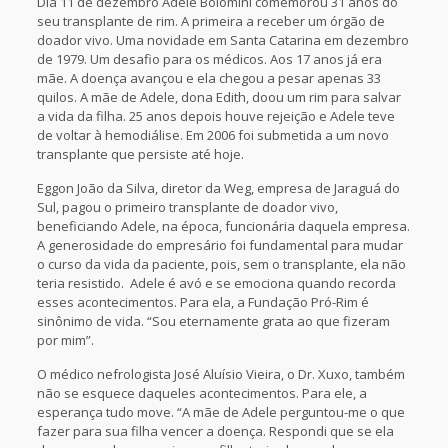
Dia 11 de dezembro Adele Bolomini comemorou 31 anos do
seu transplante de rim. A primeira a receber um órgão de
doador vivo. Uma novidade em Santa Catarina em dezembro
de 1979. Um desafio para os médicos. Aos 17 anos já era
mãe. A doença avançou e ela chegou a pesar apenas 33
quilos. A mãe de Adele, dona Edith, doou um rim para salvar
a vida da filha. 25 anos depois houve rejeição e Adele teve
de voltar à hemodiálise. Em 2006 foi submetida a um novo
transplante que persiste até hoje.
Eggon João da Silva, diretor da Weg, empresa de Jaraguá do
Sul, pagou o primeiro transplante de doador vivo,
beneficiando Adele, na época, funcionária daquela empresa.
A generosidade do empresário foi fundamental para mudar
o curso da vida da paciente, pois, sem o transplante, ela não
teria resistido. Adele é avó e se emociona quando recorda
esses acontecimentos. Para ela, a Fundação Pró-Rim é
sinônimo de vida. “Sou eternamente grata ao que fizeram
por mim”.
O médico nefrologista José Aluísio Vieira, o Dr. Xuxo, também
não se esquece daqueles acontecimentos. Para ele, a
esperança tudo move. “A mãe de Adele perguntou-me o que
fazer para sua filha vencer a doença. Respondi que se ela