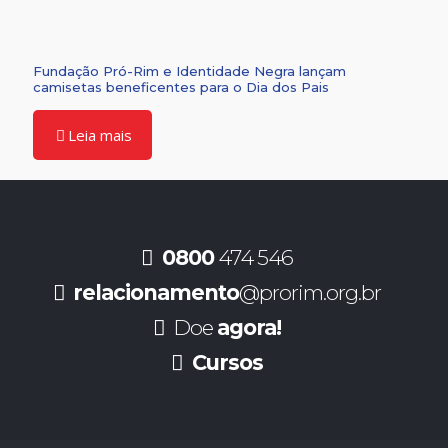
Fundação Pró-Rim e Identidade Negra lançam
camisetas beneficentes para o Dia dos Pais
Leia mais
0800
474 546
relacionamento
@prorim.org.br
Doe
agora!
Cursos