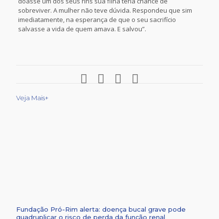
doasse um dos seus rins sua filha teria chance de
sobreviver. A mulher não teve dúvida. Respondeu que sim
imediatamente, na esperança de que o seu sacrifício
salvasse a vida de quem amava. E salvou”.
Veja Mais+
Fundação Pró-Rim alerta: doença bucal grave pode
quadruplicar o risco de perda da função renal