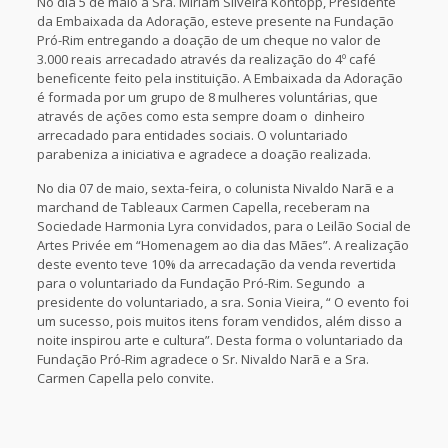
No dia 5 de maio a Sra. Miriam Silveira Kontopp, Presidente
da Embaixada da Adoração, esteve presente na Fundação
Pró-Rim entregando a doação de um cheque no valor de
3.000 reais arrecadado através da realização do 4º café
beneficente feito pela instituição. A Embaixada da Adoração
é formada por um grupo de 8 mulheres voluntárias, que
através de ações como esta sempre doam o dinheiro
arrecadado para entidades sociais. O voluntariado
parabeniza a iniciativa e agradece a doação realizada.
No dia 07 de maio, sexta-feira, o colunista Nivaldo Narã e a
marchand de Tableaux Carmen Capella, receberam na
Sociedade Harmonia Lyra convidados, para o Leilão Social de
Artes Privée em “Homenagem ao dia das Mães”. A realização
deste evento teve 10% da arrecadação da venda revertida
para o voluntariado da Fundação Pró-Rim. Segundo a
presidente do voluntariado, a sra. Sonia Vieira, “ O evento foi
um sucesso, pois muitos itens foram vendidos, além disso a
noite inspirou arte e cultura”. Desta forma o voluntariado da
Fundação Pró-Rim agradece o Sr. Nivaldo Narã e a Sra.
Carmen Capella pelo convite.