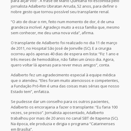
para alçar vôo”. A frase de Mário Quintana foi escolhida pelo
jornalista Adalberto Ubiratan Arruda, 52 anos, para definir o
nobre gesto que tornou possível seu transplante renal.
“O ato de doar o rim, feito num momento de dor, é de uma
grandeza incrível. Agradeço muito a essa família que, mesmo
sem conhecer, me deu uma nova vida”, afirma.
O transplante de Adalberto foi realizado no dia 11 de março
de 2011, no Hospital São José de Joinville (SC). E a cirurgia
ocorreu após apenas 40 dias de espera em lista: “Fiz 1 ano e
três meses de hemodiálise, não faltei um único dia. Agora,
quero voltar lá apenas para rever meus amigos”, conta.
Adalberto fez um agradecimento especial à equipe médica
que o atendeu. “Eles foram muito atenciosos e competentes,
a Fundação Pró-Rim é uma das coisas mais sérias que nosso
Estado tem”, enfatiza.
Se pudesse dar um conselho para os outros pacientes,
Adalberto os encorajaria a fazer o transplante: “Eu faria 100
vezes, se preciso”. Jornalista aposentado, Adalberto
trabalhou por mais de 20 anos no canal SBT de Itapema (SC).
Na época, ele produzia e dirigia o programa “Catarinenses
em Brasília”.