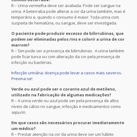
R – Urina vermelha deve ser avaliada. Pode ser sangue na
urina. A beterraba pode alterar a cor da urina também, mas é
temporário e, quando o consumo é maior. Toda urina com
suspeita de hematúria, ou sangue, deve ser investigada.
O paciente pode produzir excesso de bilirrubinas, que
podem ser eliminadas pelos rins e colorir a urina de cor
marrom?
R – Sim pode ser a presença de bilirrubinas. A urina também
pode ficar turva ou com alteração da cor pela presença de
infecção ou bactérias.
Infecção urinária: doença pode levar a casos mais severos.
Previna-se!
Verde ou azul pode ser o corante azul de metileno,
utilizado na fabricação de algumas medicações?
R – A urina verde ou azul pode ser pela presença de altos
níveis de cálcio no sangue, infecção e medicamentos como
sepurin
.
Em que casos são necessários procurar imediatamente
um médico?
R – Prestar atenção na cor da urina deve ser um hábito