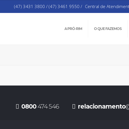
(47) 3431 3800 / (47) 3461 9550 /
Central de Atendimen
A PRÓ-RIM
O QUE FAZEMOS
0800
474 546
relacionamento
@