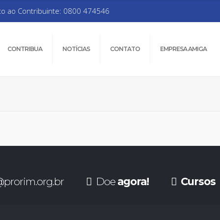
to ao Contribuinte: 0800 474546
CONTRIBUA
NOTÍCIAS
CONTATO
EMPRESA AMIGA
prorim.org.br
Doe
agora!
Cursos