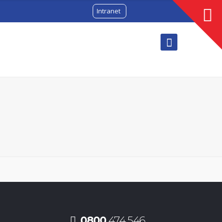
Intranet
0800
474 546